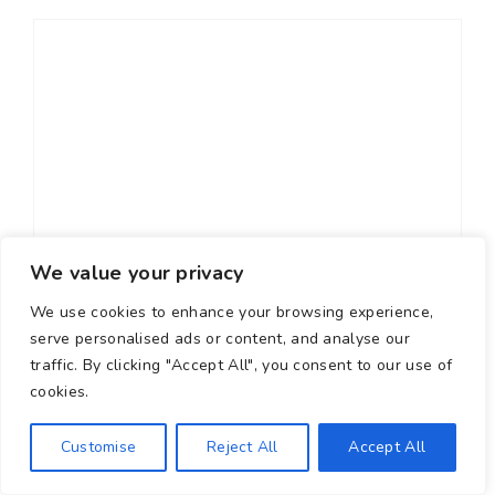
Commentaire
We value your privacy
Nom
We use cookies to enhance your browsing experience,
serve personalised ads or content, and analyse our
E-
traffic. By clicking "Accept All", you consent to our use of
mail
cookies.
Site
web
Customise
Reject All
Accept All
Enregistrer mon nom, mon e-mail et mon site dans