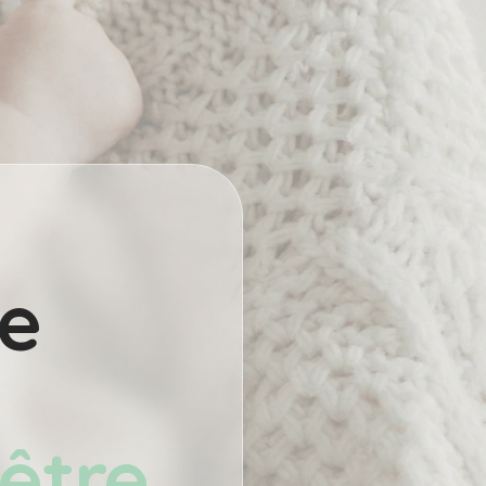
de
-être