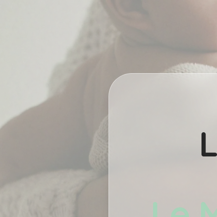
L
Le M